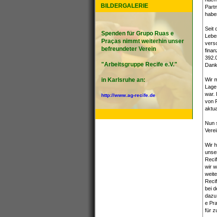
BILDERGALERIE
Partn
habe
Seit 
Spenden für Grupo Ruas e
Leben
Praças nimmt weiterhin unser
vers
befreundeter Verein
finan
392.0
"Arbeitsgruppe Recife e.V."
Dank!
in Karlsruhe an:
Wir m
Lage
war. 
http://www.ag-recife.de
von 
aktua
Nun 
Verei
Wir 
unse
Recif
wir w
weite
Reci
bei 
dazu
e Pra
für z