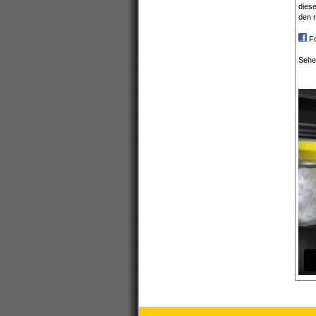
diese
den r
Fo
Sehen