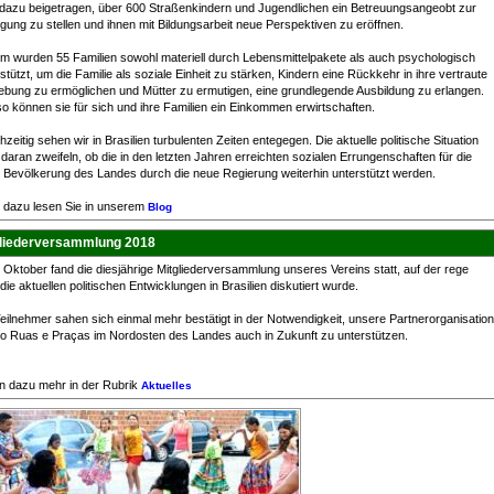
 dazu beigetragen, über 600 Straßenkindern und Jugendlichen ein Betreuungsangeobt zur
gung zu stellen und ihnen mit Bildungsarbeit neue Perspektiven zu eröffnen.
m wurden 55 Familien sowohl materiell durch Lebensmittelpakete als auch psychologisch
stützt, um die Familie als soziale Einheit zu stärken, Kindern eine Rückkehr in ihre vertraute
bung zu ermöglichen und Mütter zu ermutigen, eine grundlegende Ausbildung zu erlangen.
o können sie für sich und ihre Familien ein Einkommen erwirtschaften.
hzeitig sehen wir in Brasilien turbulenten Zeiten entegegen. Die aktuelle politische Situation
 daran zweifeln, ob die in den letzten Jahren erreichten sozialen Errungenschaften für die
 Bevölkerung des Landes durch die neue Regierung weiterhin unterstützt werden.
 dazu lesen Sie in unserem
Blog
gliederversammlung 2018
Oktober fand die diesjährige Mitgliederversammlung unseres Vereins statt, auf der rege
die aktuellen politischen Entwicklungen in Brasilien diskutiert wurde.
eilnehmer sahen sich einmal mehr bestätigt in der Notwendigkeit, unsere Partnerorganisation
o Ruas e Praças im Nordosten des Landes auch in Zukunft zu unterstützen.
n dazu mehr in der Rubrik
Aktuelles