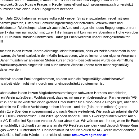
erprojekt Grupo Ruas e Praças in Recife finanziell und auch programmatisch unterstützt
n, müssen wir leider unser Engagement beenden.
dem Jahr 2000 haben wir einiges vollbracht - neben Straßensozialarbeit, regelmäßigen
smittelpaketen, Hilfen zur Familieneingliederung der betreuten Straßenkinder und
chiedensten Workshops haben wir auch ein Auto und sogar ein neues Begegnungszentrum
ziert - das war nur möglich mit Eurer Hilfe. Insgesamt konnten wir Spenden in Höhe von über
00 Euro nach Brasilien überweisen. Dafür gilt Euch weiterhin unser uneingeschränkter
!!
ussten in den letzten Jahren allerdings leider feststellen, dass wir zeitlich nicht mehr in der
 waren, die Vereinsarbeit in dem Maße fortzusetzen, wie es immer unser eigener Anspruch
Daher mussten wir an einigen Stellen kürzer treten - beispielsweise wurde die Vermittlung
Praktikumsplätzen eingestellt, und auch unsere Website konnte nicht mehr regelmäßig
lisiert werden.
sind wir an dem Punkt angekommen, an dem auch die "regelmäßige administrative"
nsarbeit leider nicht mehr durch uns uneingeschränkt zu stemmen ist.
haben daher in den letzten Mitgliederversammlungen schweren Herzens entschieden,
ren Verein aufzulösen. Wohlwissend, dass es mit unserem befreundeten Partnerverein "AG
e" in Karlsruhe weiterhin einen großen Unterstützer für Grupo Ruas e Praças gibt, über den
eiterhin mit Recife in Verbindung stehen können - und der (falls Ihr es möchtet) gerne
rhin Eure Spenden entgegennimmt und nach Recife weiterleitet. Wie auch wir arbeitet die AG
fe zu 100% ehrenamtlich - und leitet Spenden daher zu 100% zweckgebunden weiter. Auch
der AG Recife sind Spenden von der Steuer absetzbar. Wir würden uns freuen, wenn Ihr Euch
 entschließt, in Zukunft statt an uns an die AG Recife zu spenden - und dadurch Grupo Ruas
ças weiter zu unterstützen. Darüberhinaus ist natürlich auch die AG Recife immer dankbar
usätzliche helfende Hände. Ihr erreicht sie unter
http://www.ag-recife.de/