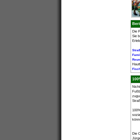
Beri
Die P
Sie 
Erle
Stra
Fami
Reun
Haut
Fisc
100
Nich
Fußba
zugun
Straß
100%
sozia
könn
Die C
Jürge