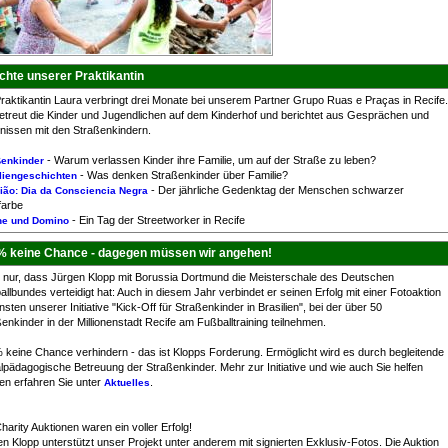
chte unserer Praktikantin
raktikantin Laura verbringt drei Monate bei unserem Partner Grupo Ruas e Praças in Recife.
betreut die Kinder und Jugendlichen auf dem Kinderhof und berichtet aus Gesprächen und
bnissen mit den Straßenkindern.
- Warum verlassen Kinder ihre Familie, um auf der Straße zu leben?
ßenkinder
- Was denken Straßenkinder über Familie?
liengeschichten
- Der jährliche Gedenktag der Menschen schwarzer
ião: Dia da Consciencia Negra
farbe
- Ein Tag der Streetworker in Recife
he und Domino
% keine Chance - dagegen müssen wir angehen!
t nur, dass Jürgen Klopp mit Borussia Dortmund die Meisterschale des Deutschen
llbundes verteidigt hat: Auch in diesem Jahr verbindet er seinen Erfolg mit einer Fotoaktion
sten unserer Initiative "Kick-Off für Straßenkinder in Brasilien", bei der über 50
enkinder in der Millionenstadt Recife am Fußballtraining teilnehmen.
 keine Chance verhindern - das ist Klopps Forderung. Ermöglicht wird es durch begleitende
lpädagogische Betreuung der Straßenkinder. Mehr zur Initiative und wie auch Sie helfen
en erfahren Sie unter
.
Aktuelles
harity Auktionen waren ein voller Erfolg!
n Klopp unterstützt unser Projekt unter anderem mit signierten Exklusiv-Fotos. Die Auktion