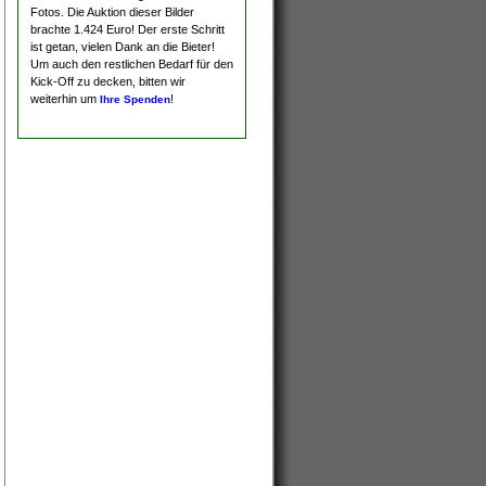
Fotos. Die Auktion dieser Bilder
brachte 1.424 Euro! Der erste Schritt
ist getan, vielen Dank an die Bieter!
Um auch den restlichen Bedarf für den
Kick-Off zu decken, bitten wir
weiterhin um
!
Ihre Spenden