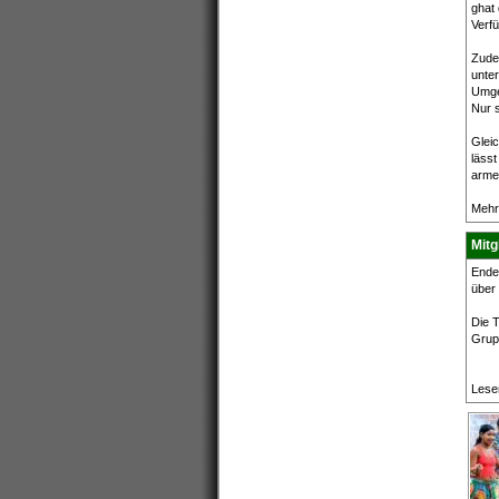
ghat
Verfü
Zude
unter
Umge
Nur s
Gleic
lässt
arme
Mehr
Mit
Ende 
über 
Die T
Grup
Lese