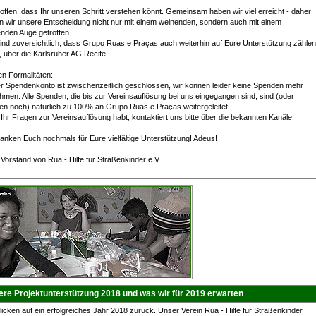
offen, dass Ihr unseren Schritt verstehen könnt. Gemeinsam haben wir viel erreicht - daher
n wir unsere Entscheidung nicht nur mit einem weinenden, sondern auch mit einem
enden Auge getroffen.
sind zuversichtlich, dass Grupo Ruas e Praças auch weiterhin auf Eure Unterstützung zählen
 über die Karlsruher AG Recife!
n Formalitäten:
r Spendenkonto ist zwischenzeitlich geschlossen, wir können leider keine Spenden mehr
men. Alle Spenden, die bis zur Vereinsauflösung bei uns eingegangen sind, sind (oder
en noch) natürlich zu 100% an Grupo Ruas e Praças weitergeleitet.
 Ihr Fragen zur Vereinsauflösung habt, kontaktiert uns bitte über die bekannten Kanäle.
anken Euch nochmals für Eure vielfältige Unterstützung! Adeus!
Vorstand von Rua - Hilfe für Straßenkinder e.V.
re Projektunterstützung 2018 und was wir für 2019 erwarten
licken auf ein erfolgreiches Jahr 2018 zurück. Unser Verein Rua - Hilfe für Straßenkinder