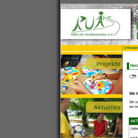
STRAßE
Herz
Wir 
Wir s
der br
AKT
Liebe
nach