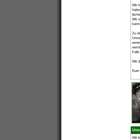
Wir h
habe
lach
Wir 
kann,
Zu de
Unse
anneh
werd
Falls
Wir d
Euer 
Unse
Wir b