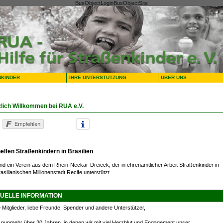
BusObjectLoginBusObjectSite
NKINDER
IHRE UNTERSTÜTZUNG
ÜBER UNS
lich Willkommen bei RUA e.V.
helfen Straßenkindern in Brasilien
ind ein Verein aus dem Rhein-Neckar-Dreieck, der in ehrenamtlicher Arbeit Straßenkinder in
asilianischen Millionenstadt Recife unterstützt.
UELLE INFORMATION
 Mitglieder, liebe Freunde, Spender und andere Unterstützer,
 nunmehr über 20 Jahren, in denen wir mit viel Herzblut und Engagement unser